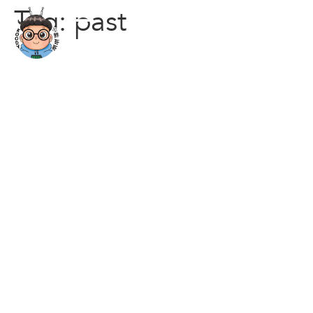
Tag:
past
© Kecoo Pte Ltd